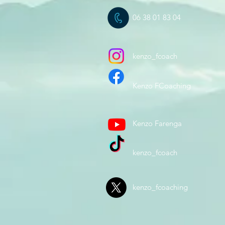
06 38 01 83 04
kenzo_fcoach
Kenzo FCoaching
Kenzo Farenga
kenzo_fcoach
kenzo_fcoaching