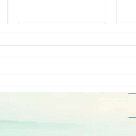
Mo
Retrouve ton
✨️
programme
d'entrainements
sur-mesure
directement sur
ton téléphone 📱