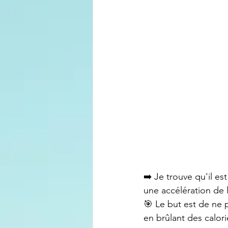
➡️ Je trouve qu'il es
une accélération de 
🎯 Le but est de ne p
en brûlant des calor