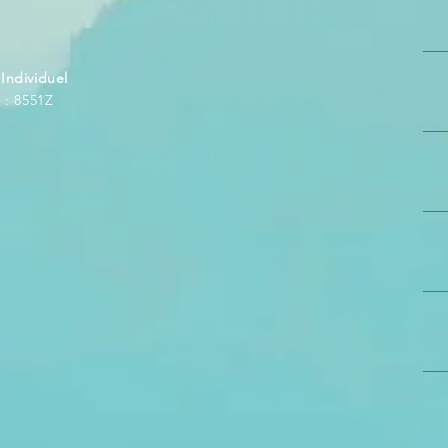
ndividuel
 : 8551Z