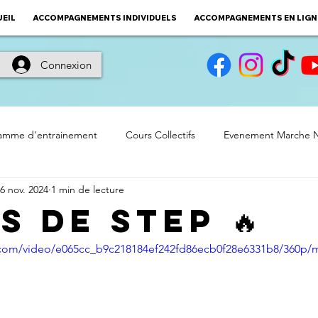
EIL
ACCOMPAGNEMENTS INDIVIDUELS
ACCOMPAGNEMENTS EN LIGN
Connexion
amme d'entrainement
Cours Collectifs
Evenement Marche 
6 nov. 2024
1 min de lecture
Conseils
 de Step 🔥
ic.com/video/e065cc_b9c218184ef242fd86ecb0f28e6331b8/360p/