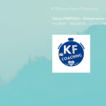
© 2026 par Kenzo FCoaching
Kenzo FARENGA – Entrepreneur I
N°SIREN : 885288530 – Code APE