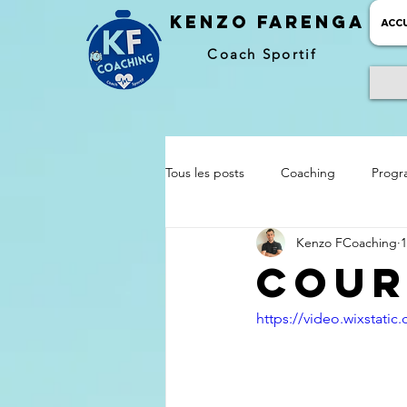
kENZO farenga
ACCU
Coach Sportif
Tous les posts
Coaching
Progr
Kenzo FCoaching
1
Cours Extérieur
Baby Gym
Cours
https://video.wixstat