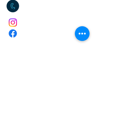
06 38 01 83 04
kenzo_fcoach
Kenzo FCoaching
Kenzo Farenga
kenzo_fcoach
kenzo_fcoaching
© 2026 par Kenzo FCoaching
Kenzo FARENGA – Entrepreneur Individuel
N°SIREN :
885288530
– Code APE : 8551Z