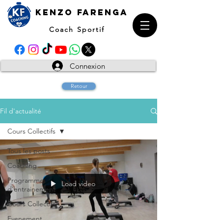
kENZO farenga
Coach Sportif
Connexion
Retour
Fil d'actualité
Cours Collectifs
Tous les posts
Coaching
Programme
Load video
d'entrainement
Cours Collectifs
Evenement