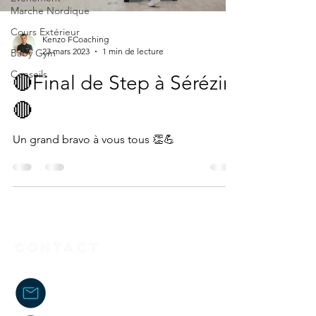
Marche Nordique
Cours Extérieur
Kenzo FCoaching
23 mars 2023
1 min de lecture
Baby Gym
Conseils
🔴Final de Step à Sérézin
🔴
Un grand bravo à vous tous 👏💪
Contact
kenzo.fcoach@gmail.com