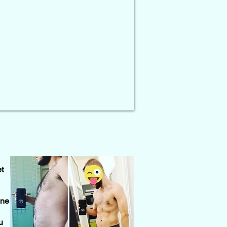
et
ène
u