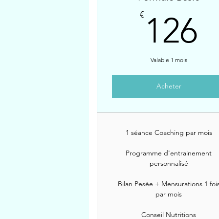
1
€
126
Valable 1 mois
Acheter
1 séance Coaching par mois
Programme d'entrainement
personnalisé
Bilan Pesée + Mensurations 1 foi
par mois
Conseil Nutritions