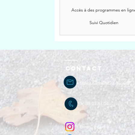
Accès à des programmes en lign
Suivi Quotidien
Contact
kenzo.fcoach@gmail.com
06 38 01 83 04
kenzo_fcoach