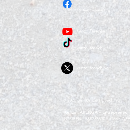
Kenzo FCoaching
Kenzo Farenga
kenzo_fcoach
kenzo_fcoaching
© 2026 par Kenzo FCoaching
Kenzo FARENGA – Entrepreneur I
N°SIREN : 885288530 – Code APE