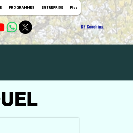
E
PROGRAMMES
ENTREPRISE
Plus
KF Coaching
DUEL