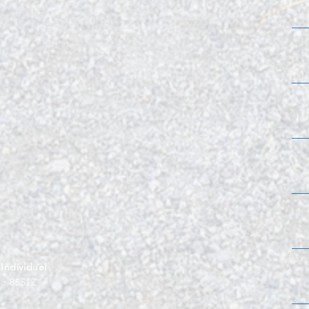
ndividuel
 : 8551Z