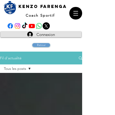
kENZO farenga
Coach Sportif
Connexion
Retour
Fil d'actualité
Tous les posts
Tous les posts
Coaching
Programme
d'entrainement
Cours Collectifs
Evenement