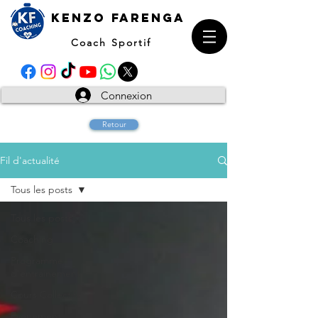
kENZO farenga
Coach Sportif
Connexion
Retour
Fil d'actualité
Tous les posts
Tous les posts
Coaching
Programme
d'entrainement
Cours Collectifs
Evenement