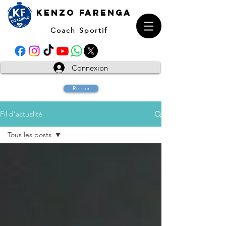
kENZO farenga
Coach Sportif
Connexion
Retour
Fil d'actualité
Tous les posts
Tous les posts
Coaching
Programme
d'entrainement
Cours Collectifs
Evenement