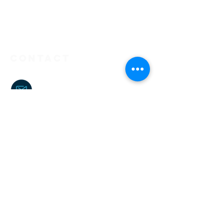
Contact
kenzo.fcoach@gmail.com
06 38 01 83 04
kenzo_fcoach
Kenzo FCoaching
Kenzo Farenga
kenzo_fcoach