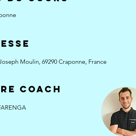
urse
ponne
ur
ESSE
tructor
r
Joseph Moulin, 69290 Craponne, France
re coach
 FARENGA