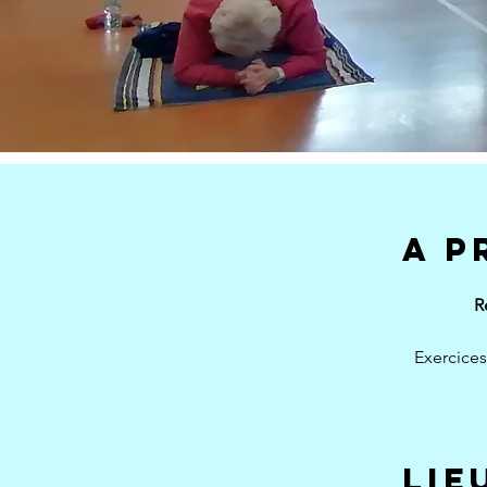
A P
R
Exercices
< Back
Abo
Lie