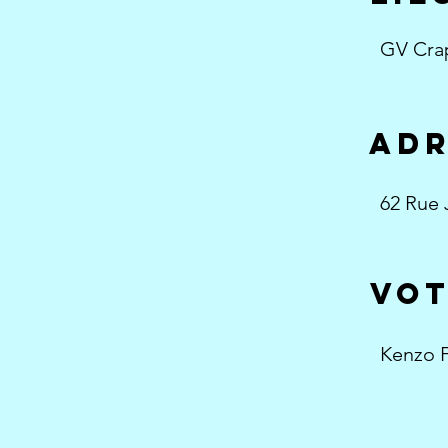
Co
GV Cra
Yo
aDR
Ins
Instructo
62 Rue 
Name
Vot
Kenzo