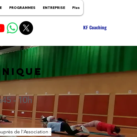
E
PROGRAMMES
ENTREPRISE
Plus
KF Coaching
ONIQUE
h45 - 10h
près de l'Association :