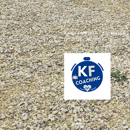
© 2026 par Kenzo FCoaching
Kenzo FARENGA – Entrepreneur I
N°SIREN : 885288530 – Code APE