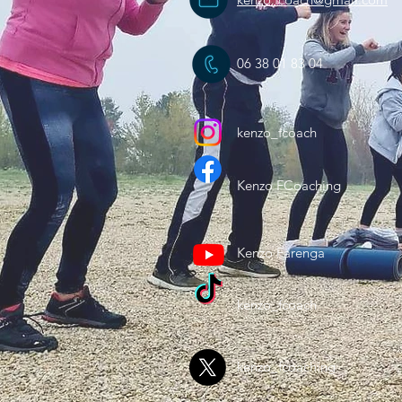
06 38 01 83 04
kenzo_fcoach
Kenzo FCoaching
Kenzo Farenga
kenzo_fcoach
kenzo_fcoaching