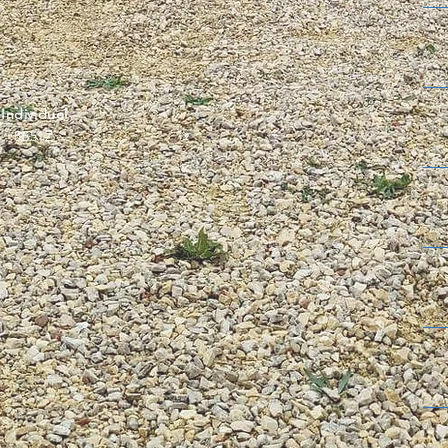
ndividuel
 : 8551Z