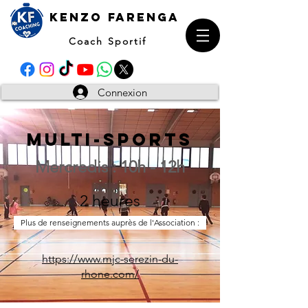
kENZO farenga
Coach Sportif
Connexion
MULTI-SPORTS
Mercredis : 10h - 12h
2 heures
Plus de renseignements auprès de l'Association :
https://www.mjc-serezin-du-
rhone.com/