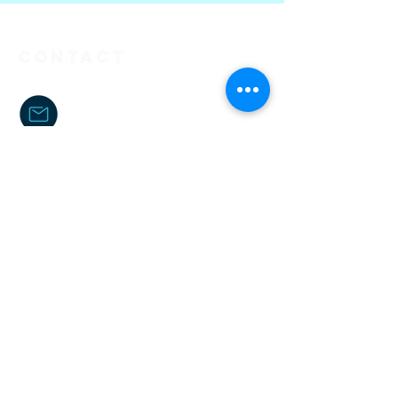
Contact
kenzo.fcoach@gmail.com
06 38 01 83 04
kenzo_fcoach
Kenzo FCoaching
Kenzo Farenga
kenzo_fcoach
kenzo_fcoaching