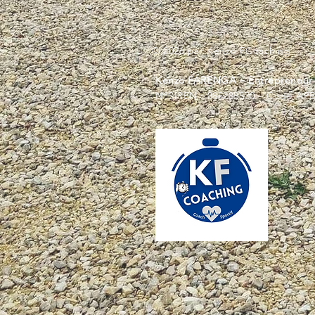
© 2026 par Kenzo FCoaching
Kenzo FARENGA – Entrepreneur I
N°SIREN : 885288530 – Code APE