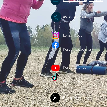
06 38 01 83 04
kenzo_fcoach
Kenzo FCoaching
Kenzo Farenga
kenzo_fcoach
kenzo_fcoaching