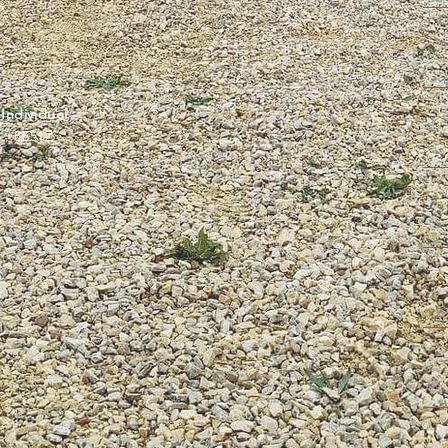
ndividuel
 : 8551Z